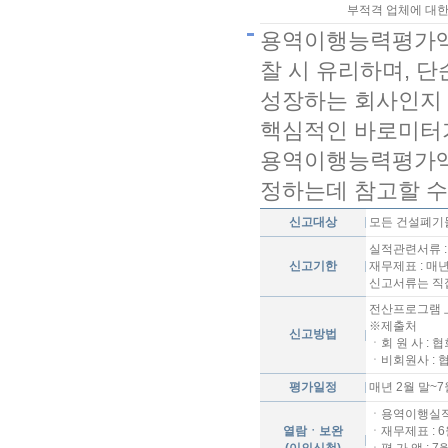
부적격 업체에 대한
용역이행능력평가액이
찰 시 유리하며, 
성장하는 회사인지 
핵심적인 바로미터가
용역이행능력평가액
정하는데 참고할 수
신고대상
모든 건설폐기
실적관련서류 :
신고기한
재무제표 : 매년
신고서류는 직접
전산프로그램 
※제출처
신고방법
ㆍ회 원 사 :
ㆍ비회원사 : 
평가일정
매년 2월 말~7
ㆍ용역이행실적 
열람ㆍ보완
ㆍ재무제표 : 