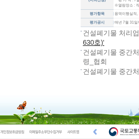
(이의신청)
ㆍ평 가 액 : 
※열람장소 : 직
평가항목
용역이행실적, 
평가공시
매년 7월 31
건설폐기물 처리
630호)'
건설폐기물 중간처
령_협회
건설폐기물 중간처