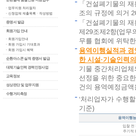
순환골재 품질인증 지원업무
「건설폐기물의 재활
업무지원 처리절차
조의 규정에 의거 
신청업체 제출목록ㆍ작성방법
「건설폐기물의 재활
증명서 발급
제29조제2항(업무
회원가입 안내
회원가입안내
무를 협회에 위탁한
회원 가입시 기대효과
용역이행실적과 경영
회원 가입시 혜택
한 시설·기술인력
순환아스콘 실적 증명서 발급
기물 중간처리업체의
대체기술인력 경력인정사업
교육정보
선정을 위한 중요한
성상판단 및 업무지원
건의 용역예정금액을
수행거리측정
‘처리업자가 수행할
기준)
용역이행
입찰 전
주기적 