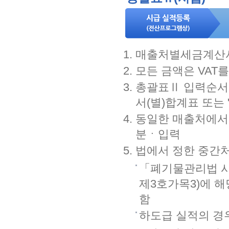
매출처별세금계산서
모든 금액은 VAT
총괄표Ⅱ 입력순서
서(별)합계표 또는
동일한 매출처에서 
분ㆍ입력
법에서 정한 중간
「폐기물관리법 시
제3호가목3)에 
함
하도급 실적의 경