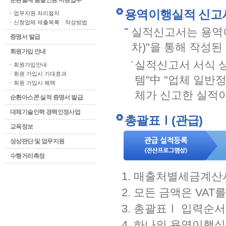
순환골재 품질인증 지원업무
용역이행실적 신고
업무지원 처리절차
신청업체 제출목록ㆍ작성방법
실적신고서는 용역이
증명서 발급
차)"을 통해 작성
회원가입 안내
실적신고서 서식 
회원가입안내
회원 가입시 기대효과
템"中 "업체 일반
회원 가입시 혜택
체가 신고한 실적이
순환아스콘 실적 증명서 발급
대체기술인력 경력인정사업
총괄표Ⅰ(관급)
교육정보
성상판단 및 업무지원
수행거리측정
매출처별세금계산서
모든 금액은 VAT
총괄표Ⅰ 입력순서
하나의 용역이행실적