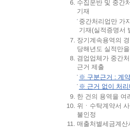
수집운반 및 중간
기재
중간처리업만 가지
기재(실적증명서 
장기계속용역의 경
당해년도 실적만을
겸업업체가 중간처
근거 제출
※ 구분근거 : 계
※ 근거 없이 처
한 건의 용역을 여
위ㆍ수탁계약서 사
불인정
매출처별세금계산서