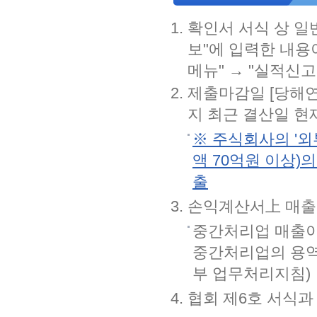
확인서 서식 상 일
보"에 입력한 내용
메뉴" → "실적신고
제출마감일 [당해연도
지 최근 결산일 현
※ 주식회사의 '
액 70억원 이상)
출
손익계산서上 매출
중간처리업 매출이
중간처리업의 용역
부 업무처리지침)
협회 제6호 서식과