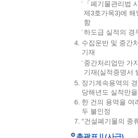
「폐기물관리법 시
제3호가목3)에 
함
하도급 실적의 경
수집운반 및 중간
기재
중간처리업만 가지
기재(실적증명서 
장기계속용역의 경
당해년도 실적만을
한 건의 용역을 여
두 불인정
"건설폐기물의 종
총괄표Ⅱ(사급)